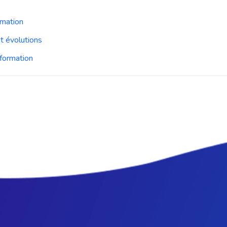
rmation
t évolutions
formation