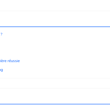
 ?
ière réussie
ng