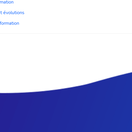
rmation
t évolutions
formation