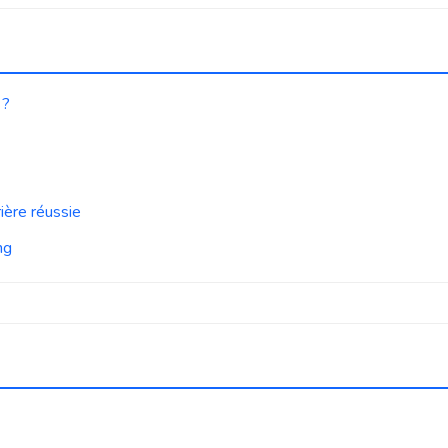
 ?
ière réussie
ng